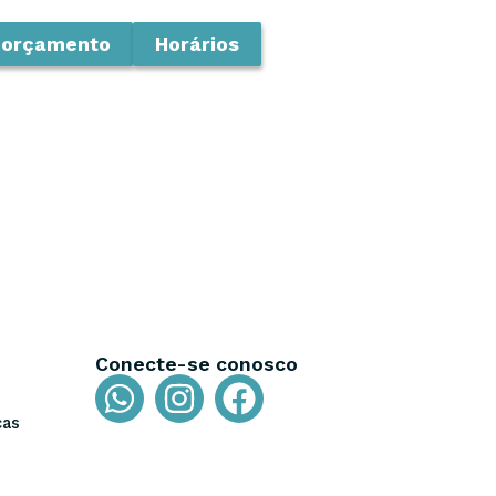
 orçamento
Horários
Conecte-se conosco
ças