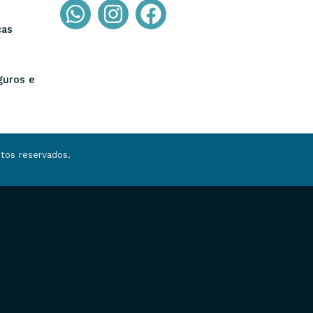
ças
guros e
tos reservados.