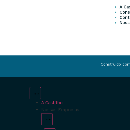
A Cas
Cons
Cont
Noss
Construído co
A Castilho
Nossas Empresas