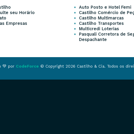
tilho
Auto Posto e Hotel Femi
ulte seu Horário
Castilho Comércio de Pe
ato
Castilho Multimarcas
as Empresas
Castilho Transportes
Multicredi Loterias
Pasquali Corretora de Se
Despachante
m 💚 por
CodeForce
© Copyright 2026 Castilho & Cia. Todos os direi